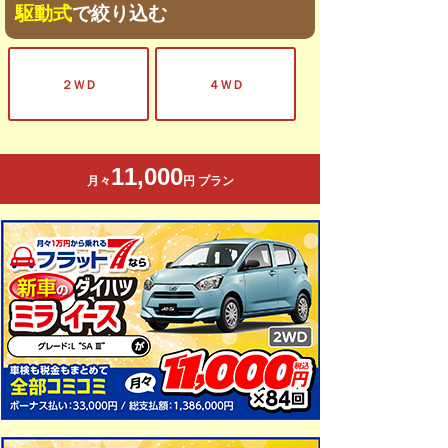
駆動式
で絞り込む
２ＷＤ
４ＷＤ
11,000
月々
円 プラン