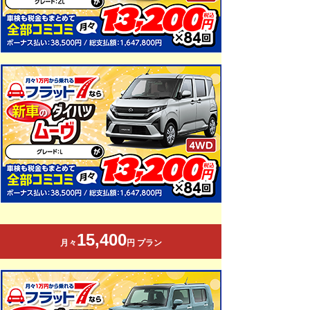
15,400
月々
円 プラン