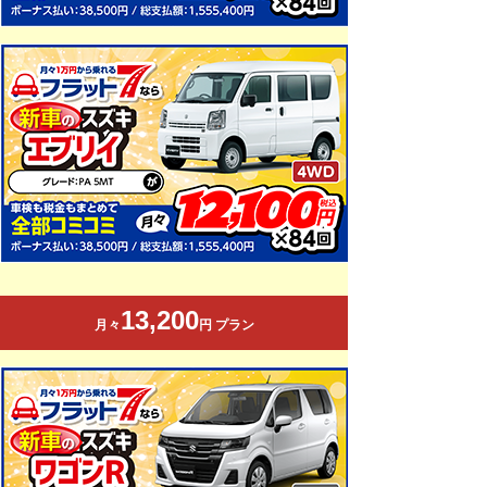
13,200
月々
円 プラン