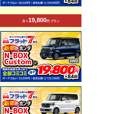
19,800
月々
円 プラン