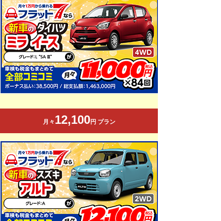
12,100
月々
円 プラン