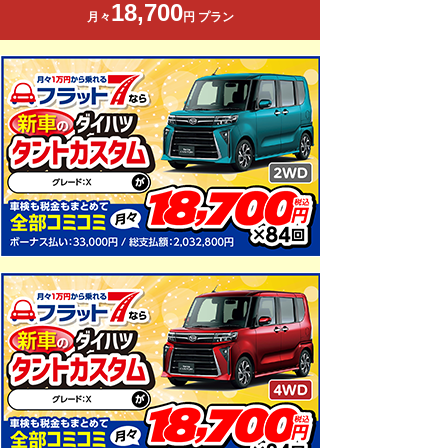
18,700
月々
円 プラン