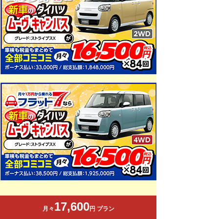
17,600
月々
円 プラン