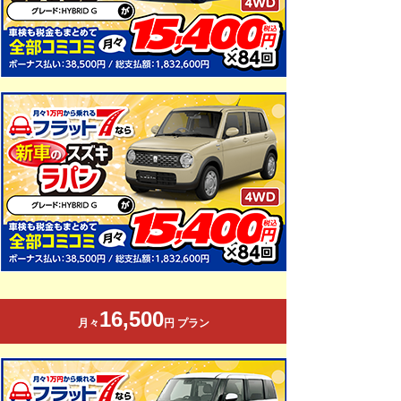
16,500
月々
円 プラン