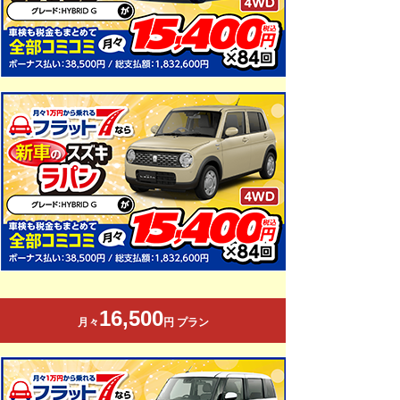
16,500
月々
円 プラン