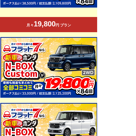
19,800
月々
円 プラン