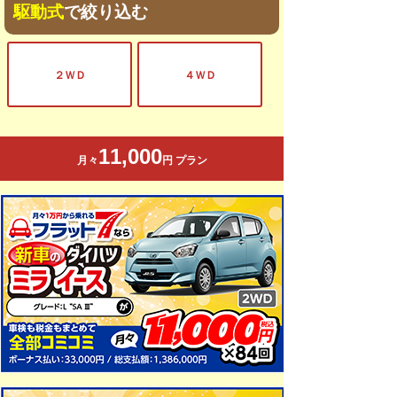
駆動式
で絞り込む
２ＷＤ
４ＷＤ
11,000
月々
円 プラン