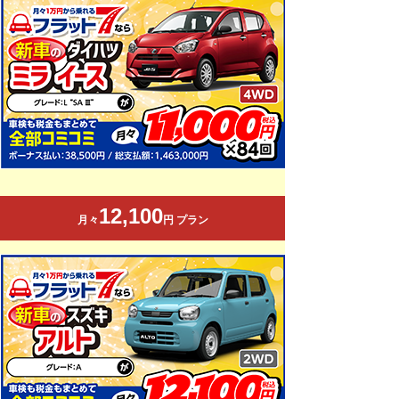
12,100
月々
円 プラン