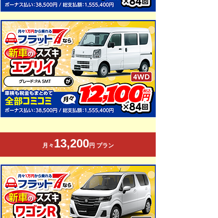
13,200
月々
円 プラン