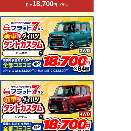
18,700
月々
円 プラン