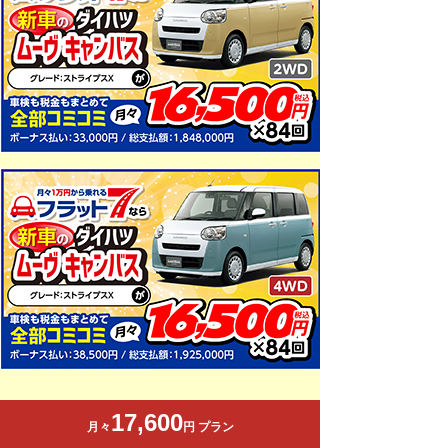
17,600
月々
円 プラン