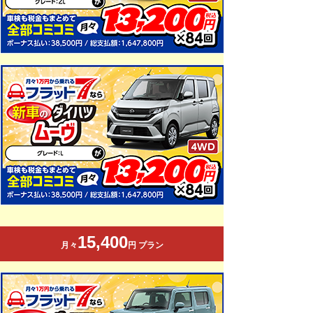
15,400
月々
円 プラン