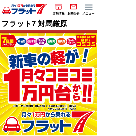
店舗情報
お問合せ
メニュー
フラット7 対馬厳原