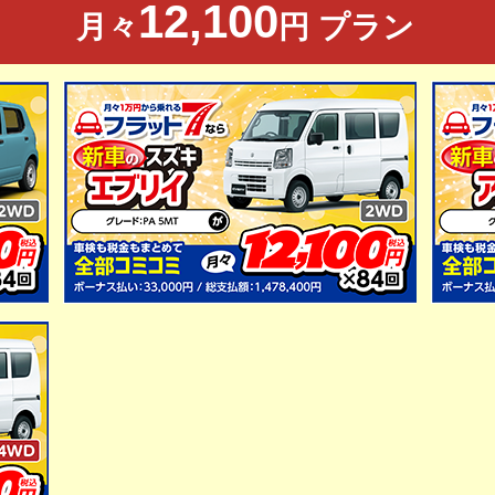
12,100
月々
円 プラン