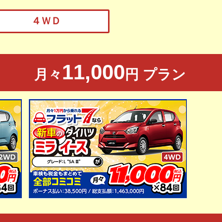
４ＷＤ
11,000
月々
円 プラン