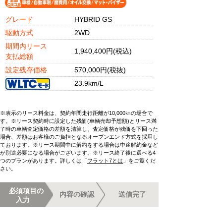
グレード
HYBRID GS
駆動方式
2WD
期間内リース
1,940,400円(税込)
支払総額
設定残存価格
570,000円(税抜)
23.9km/L
※表示のリース料金は、契約年間走行距離が10,000㎞の場合で
す。※リース契約時に設定した残価(車輌売却予想額)とリース満
了時の車輌査定価格の差額を清算し、査定価格が残価を下回った
場合、差額はお客様のご負担となるオープンエンド方式を採用し
ております。※リース期間中に解約をする場合は中途解約金など
が別途必要になる場合がございます。※リース終了後に選べる4
つのプランがあります。詳しくは「
フラット7とは
」をご覧くだ
さい。
必須項目の
内容の確認
送信完了
入力